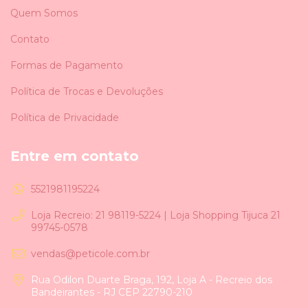
Quem Somos
Contato
Formas de Pagamento
Política de Trocas e Devoluções
Política de Privacidade
Entre em contato
5521981195224
Loja Recreio: 21 98119-5224 | Loja Shopping Tijuca 21
99745-0578
vendas@peticole.com.br
Rua Odilon Duarte Braga, 192, Loja A - Recreio dos
Bandeirantes - RJ CEP 22790-210