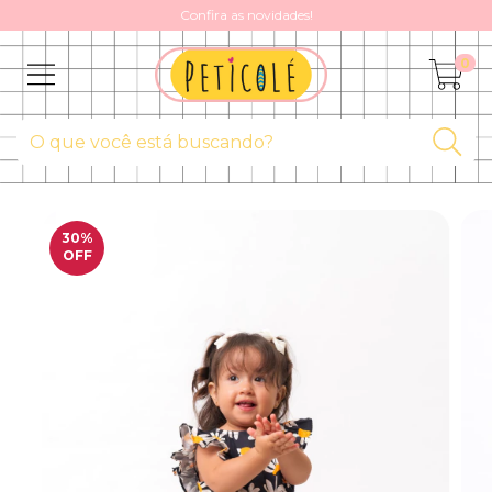
Confira as novidades!
0
30
%
OFF