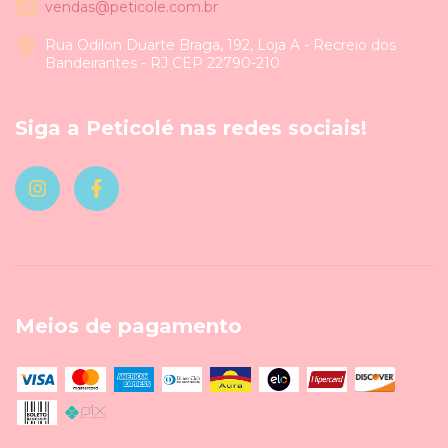
vendas@peticole.com.br
Rua Odilon Duarte Braga, 192, Loja A - Recreio dos
Bandeirantes - RJ CEP 22790-210
Siga a Peticolé nas redes sociais!
Meios de pagamento